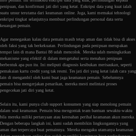
info pemain. Ini termaksud enkripsi data yang kuat, perlindungan kepada
penipuan, dan konfirmasi jati diri yang ketat. Enkripsi data yang kuat ialah
suatu unsur terutama dari keamanan online. Juga, kami memakai tehnologi
enkripsi tingkat selanjutnya membuat perlindungan personal data serta
keuangan pemain.
Agar menegaskan kalau data pemain masih tetap aman dan tidak bisa di akses
oleh faksi yang tak berkekuatan. Perlindungan pada penipuan merupakan
tempat lain di mana Bantai 88 udah mencolok. Mereka udah meningkatkan
mekanisme yang efektif di dalam mengetahui serta menahan penipuan
berbentuk apa pun itu. Ini meliputi diagnosis kesibukan merisaukan, seperti
pemakaian kartu credit yang tak resmi. Tes jati diri yang ketat ialah cara yang
lain di mengambil oleh kami buat jaga keamanan pemain. Sebelumnya
pemain bisa mengerjakan penarikan, mereka mesti melintasi proses
pengecekan jati diri yang ketat.
Selain itu, kami punya club support konsumen yang siap menolong pemain
dalam soal keamanan. Pemain bisa mengontak team bantuan sewaktu-waktu
bila mereka miliki pertanyaan atau keresahan perihal keamanan akun mereka.
Dengan beberapa langkah ini, kami sudah membikin lingkungannya yang
aman dan terpercaya buat pemainnya. Mereka mengaku utamanya keamanan