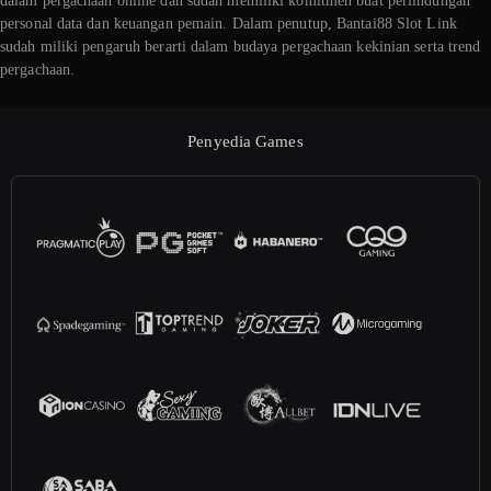
dalam pergachaan online dan sudah memiliki komitmen buat perlindungan
personal data dan keuangan pemain. Dalam penutup, Bantai88 Slot Link
sudah miliki pengaruh berarti dalam budaya pergachaan kekinian serta trend
pergachaan.
Penyedia Games