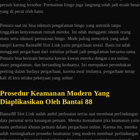
pernah kurang tersohor. Permainan bingo juga langsung udah jadi mode besar
yang di pecut oleh kami.
Pemain saat ini bisa nikmati pengalaman bingo yang autentik tanpa
tinggalkan kenyamanan rumah mereka. Ini udah mengganti teknik orang
main serta nikmati permainan bingo. Mode paling mencolok yang udah
tampil karena Bantai88 Slot Link yaitu pergachaan sosial. Basis ini udah
mengganti pergachaan dari rutinitas pribadi jadi pengalaman bersama-sama.
Pemain bisa bermain bersama kawan-kawan mereka dengan cara online,
share pengalaman, dan bertanding keduanya. Ini merupakan perombakan
penting dalam budaya pergachaan, karena awal mulanya, pergachaan kerap
kali di kira selaku pekerjaan yang soliter.
Prosedur Keamanan Modern Yang
Diaplikasikan Oleh Bantai 88
Bantai88 Slot Link sudah ambil perbuatan serius saat membuat perlindungan
data personal serta keuangan pemain. Mereka memahami jika keamanan yaitu
suatu perhatian khusus pemain dalam pergachaan online. Karena itu, mereka
udah meningkatkan prosedur keamanan yang modern membuat perlindungan