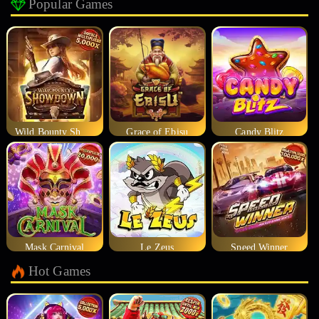
Popular Games
Wild Bounty Showdown
Grace of Ebisu
Candy Blitz
Mask Carnival
Le Zeus
Speed Winner
Hot Games