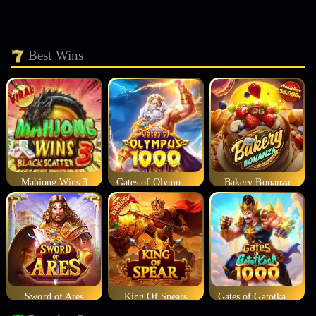
Best Wins
Mahjong Wins 3
Gates of Olympus 1000
Bakery Bonanza
Sword of Ares
King Of Spears
Gates of Gatotkaca 1000