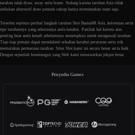
taruhan ialah draw, away serta home. Sedang karena taruhan Asia tidak
sediakan alternatif draw pemain cukup hanya memutuskan team saja.
Tersebut sepintas perihal langkah taruhan Slot Bantai88 Asia, ketentuan serta
tipe taruhannya yang seharusnya anda ketahui. Pastilah hal karena atas
penting buat anda kenali sebelumnya menetapkan untuk mengawali taruhan.
Tiap-tiap pemain dapat mendalami sekalian ketahui peraturan serta trik
memainkan permainan taruhan. Situs Slot kami ini secara benar serta baik.
Dengan sejumlah keuntungan yang Web kami menawarkan jekpot besar.
Penyedia Games