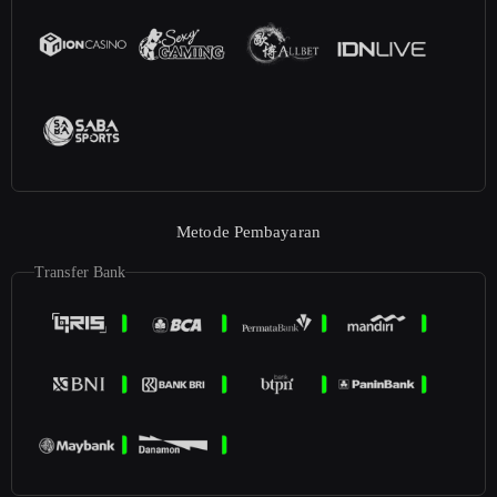
Metode Pembayaran
Transfer Bank