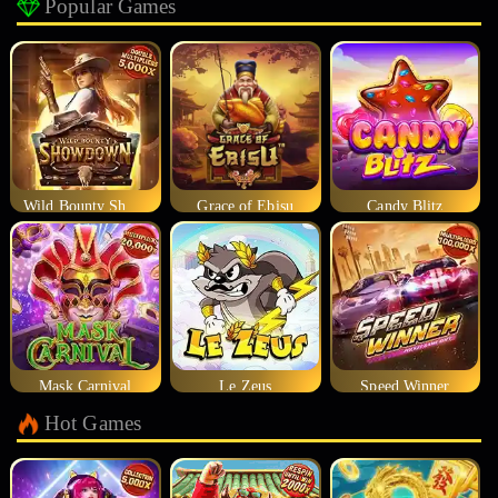
Popular Games
Wild Bounty Showdown
Grace of Ebisu
Candy Blitz
Mask Carnival
Le Zeus
Speed Winner
Hot Games