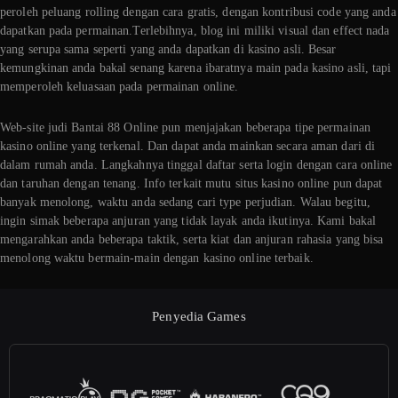
peroleh peluang rolling dengan cara gratis, dengan kontribusi code yang anda
dapatkan pada permainan.Terlebihnya, blog ini miliki visual dan effect nada
yang serupa sama seperti yang anda dapatkan di kasino asli. Besar
kemungkinan anda bakal senang karena ibaratnya main pada kasino asli, tapi
memperoleh keluasaan pada permainan online.
Web-site judi Bantai 88 Online pun menjajakan beberapa tipe permainan
kasino online yang terkenal. Dan dapat anda mainkan secara aman dari di
dalam rumah anda. Langkahnya tinggal daftar serta login dengan cara online
dan taruhan dengan tenang. Info terkait mutu situs kasino online pun dapat
banyak menolong, waktu anda sedang cari type perjudian. Walau begitu,
ingin simak beberapa anjuran yang tidak layak anda ikutinya. Kami bakal
mengarahkan anda beberapa taktik, serta kiat dan anjuran rahasia yang bisa
menolong waktu bermain-main dengan kasino online terbaik.
Penyedia Games