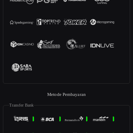
Metode Pembayaran
Transfer Bank