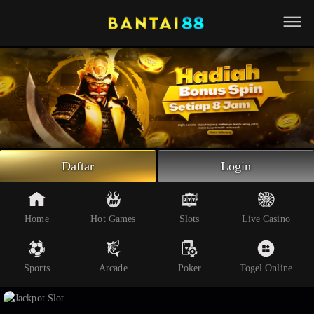
Beranda
Slot Online
Live Casino
Sportsbook
Arcade
Togel Online
Daftar
Login
Poker
Whatsapp
Home
Hot Games
Slots
Live Casino
Telegram
Sports
Arcade
Poker
Togel Online
Livechat