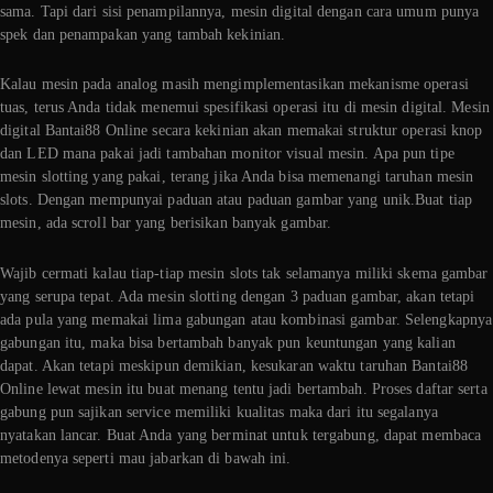
sama. Tapi dari sisi penampilannya, mesin digital dengan cara umum punya
spek dan penampakan yang tambah kekinian.
Kalau mesin pada analog masih mengimplementasikan mekanisme operasi
tuas, terus Anda tidak menemui spesifikasi operasi itu di mesin digital. Mesin
digital Bantai88 Online secara kekinian akan memakai struktur operasi knop
dan LED mana pakai jadi tambahan monitor visual mesin. Apa pun tipe
mesin slotting yang pakai, terang jika Anda bisa memenangi taruhan mesin
slots. Dengan mempunyai paduan atau paduan gambar yang unik.Buat tiap
mesin, ada scroll bar yang berisikan banyak gambar.
Wajib cermati kalau tiap-tiap mesin slots tak selamanya miliki skema gambar
yang serupa tepat. Ada mesin slotting dengan 3 paduan gambar, akan tetapi
ada pula yang memakai lima gabungan atau kombinasi gambar. Selengkapnya
gabungan itu, maka bisa bertambah banyak pun keuntungan yang kalian
dapat. Akan tetapi meskipun demikian, kesukaran waktu taruhan Bantai88
Online lewat mesin itu buat menang tentu jadi bertambah. Proses daftar serta
gabung pun sajikan service memiliki kualitas maka dari itu segalanya
nyatakan lancar. Buat Anda yang berminat untuk tergabung, dapat membaca
metodenya seperti mau jabarkan di bawah ini.