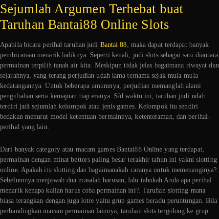
Sejumlah Argumen Terhebat buat
Taruhan Bantai88 Online Slots
Apabila bicara perihal taruhan judi
Bantai 88
, maka dapat terdapat banyak
pembicaraan menarik baliknya. Seperti kenali, judi slots sebagai satu diantara
permainan terpilih tanah air kita. Meskipun tidak jelas bagaimana riwayat dan
sejarahnya, yang terang perjudian udah lama ternama sejak mula-mula
kedatangannya. Untuk beberapa umumnya, perjudian memanglah alami
pengubahan serta kemajuan tiap eranya. S/d waktu ini, taruhan judi udah
terdiri jadi sejumlah kelompok atau jenis games. Kelompok itu sendiri
bedakan menurut model ketentuan bermainnya, ketenteraman, dan perihal-
perihal yang lain.
Dari banyak category atau macam games Bantai88 Online yang terdapat,
permainan dengan minat bettors paling besar terakhir tahun ini yakni slotting
online. Apakah itu slotting dan bagaimanakah caranya untuk memenanginya?.
Sebelumnya menjawab dua masalah barusan, lalu tahukah Anda apa perihal
menarik kenapa kalian harus coba permainan ini?. Taruhan slotting mana
biasa terangkan dengan juga lotre yaitu grup games beradu peruntungan. Bila
perbandingkan macam permainan lainnya, taruhan slots tergolong ke grup