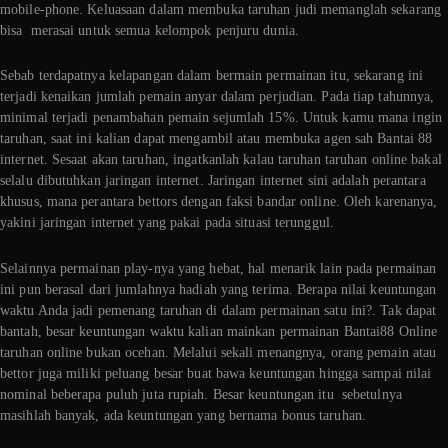
mobile-phone. Keluasaan dalam membuka taruhan judi memanglah sekarang
bisa merasai untuk semua kelompok penjuru dunia.
Sebab terdapatnya kelapangan dalam bermain permainan itu, sekarang ini
terjadi kenaikan jumlah pemain anyar dalam perjudian. Pada tiap tahunnya,
minimal terjadi penambahan pemain sejumlah 15%. Untuk kamu mana ingin
taruhan, saat ini kalian dapat mengambil atau membuka agen sah Bantai 88
internet. Sesaat akan taruhan, ingatkanlah kalau taruhan taruhan online bakal
selalu dibutuhkan jaringan internet. Jaringan internet sini adalah perantara
khusus, mana perantara bettors dengan faksi bandar online. Oleh karenanya,
yakini jaringan internet yang pakai pada situasi terunggul.
Selainnya permainan play-nya yang hebat, hal menarik lain pada permainan
ini pun berasal dari jumlahnya hadiah yang terima. Berapa nilai keuntungan
waktu Anda jadi pemenang taruhan di dalam permainan satu ini?. Tak dapat
bantah, besar keuntungan waktu kalian mainkan permainan Bantai88 Online
taruhan online bukan ocehan. Melalui sekali menangnya, orang pemain atau
bettor juga miliki peluang besar buat bawa keuntungan hingga sampai nilai
nominal beberapa puluh juta rupiah. Besar keuntungan itu sebetulnya
masihlah banyak, ada keuntungan yang bernama bonus taruhan.